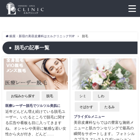
銀座・新宿の美容皮膚科はエルクリニックTOP
脱毛
脱毛の記事一覧
お悩みから探す
脱毛
シミ
しわ
医療レーザー脱毛でツルツル美肌に
そばかす
たるみ
近年どんどん増え続けている脱毛ユ
ブライダルメニュー
ーザー。いたるところで脱毛に関す
美容皮膚科ならではの豊富な施術メ
る広告や看板も目に入ってきます
ニューと肌カウンセリングで最高の
ね。 オシャレや美容に敏感な若い女
瞬間をサポートします。 フォトシル
性から火が付き、どんど……
クプラス エレクトロポレーション