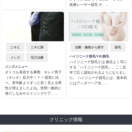
医療レーザー脱毛 サ……
ニキビ
ニキビ跡
治療・施術から探す
脱毛
ハイジニーナ脱毛/VIO脱毛
メンズ
毛穴治療
ハイジニーナ脱毛とは 最近よく耳に
メンズメニュー
する「ハイジニーナ脱毛」。ここ近
オトコも美容する事態 キレイ男子
年で広く認知されるようになりまし
（キレオ）拡大中！？ 一昔前に比
た。 ハイジニーナ脱毛とは、基本的
べ、実年齢よりずっと若く見える男
にはアンダーヘア全……
性が増えましたよね。世間一般的に
身だしなみやエイジングケア……
クリニック情報