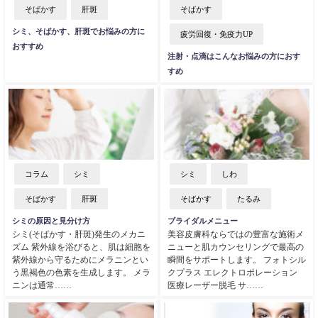
そばかす
肝斑
そばかす
シミ、そばかす、肝斑でお悩みの方に
疲労回復・免疫力UP
おすすめ
注射・点滴はこんなお悩みの方におす
すめ
コラム
シミ
シミ
しわ
そばかす
肝斑
そばかす
たるみ
シミの原因と見分け方
ブライダルメニュー
シミ(そばかす・肝斑)発生のメカニ
美容皮膚科ならではの豊富な施術メ
ズム 紫外線を浴びると、肌は細胞を
ニューと肌カウンセリングで最高の
紫外線から守るためにメラニンとい
瞬間をサポートします。 フォトシル
う黒褐色の色素を生成します。 メラ
クプラス エレクトロポレーション
ニンは通常……
医療レーザー脱毛 サ……