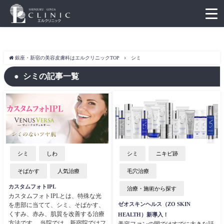
銀座・新宿の美容皮膚科はエルクリニックTOP
シミ
シミの記事一覧
シミ
しわ
シミ
ニキビ跡
そばかす
人気治療
毛穴治療
カスタムフォトIPL
治療・施術から探す
カスタムフォトIPLとは、特殊な光
ゼオスキンヘルス（ZO SKIN
を患部に当てて、シミ、そばかす、
くすみ、赤み、肌質を改善する治療
HEALTH）新導入！
方法です。 当院では、新宿院ではフ