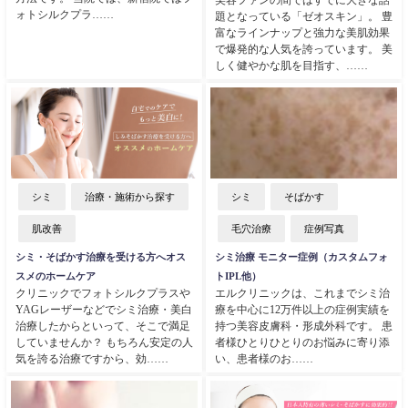
美容ファンの間ではすでに大きな話
ォトシルクプラ……
題となっている「ゼオスキン」。 豊
富なラインナップと強力な美肌効果
で爆発的な人気を誇っています。 美
しく健やかな肌を目指す、……
シミ
治療・施術から探す
シミ
そばかす
肌改善
毛穴治療
症例写真
シミ・そばかす治療を受ける方へオス
シミ治療 モニター症例（カスタムフォ
スメのホームケア
トIPL他）
クリニックでフォトシルクプラスや
エルクリニックは、これまでシミ治
YAGレーザーなどでシミ治療・美白
療を中心に12万件以上の症例実績を
治療したからといって、そこで満足
持つ美容皮膚科・形成外科です。 患
していませんか？ もちろん安定の人
者様ひとりひとりのお悩みに寄り添
気を誇る治療ですから、効……
い、患者様のお……