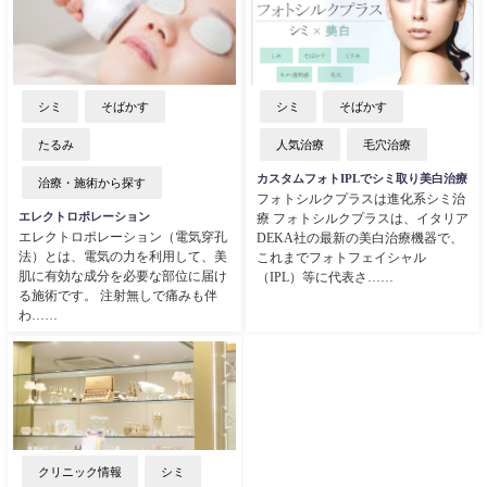
シミ
そばかす
シミ
そばかす
たるみ
人気治療
毛穴治療
カスタムフォトIPLでシミ取り美白治療
治療・施術から探す
フォトシルクプラスは進化系シミ治
エレクトロポレーション
療 フォトシルクプラスは、イタリア
エレクトロポレーション（電気穿孔
DEKA社の最新の美白治療機器で、
法）とは、電気の力を利用して、美
これまでフォトフェイシャル
肌に有効な成分を必要な部位に届け
（IPL）等に代表さ……
る施術です。 注射無しで痛みも伴
わ……
クリニック情報
シミ