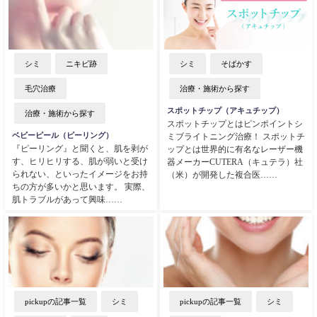
シミ
ニキビ跡
シミ
そばかす
毛穴治療
治療・施術から探す
スポットチップ（アキュチップ）
治療・施術から探す
スポットチップとはピンポイントシ
ベビーピール（ピーリング）
ミブライトニング治療！ スポットチ
『ピーリング』と聞くと、肌を剥が
ップとは世界的に有名なレーザー機
す、ヒリヒリする、肌が弱いと受け
器メーカーCUTERA（キュテラ）社
られない、といったイメージをお持
（米）が開発した複合医……
ちの方が多いかと思います。 実際、
肌トラブルがあって興味……
pickupの記事一覧
シミ
pickupの記事一覧
シミ