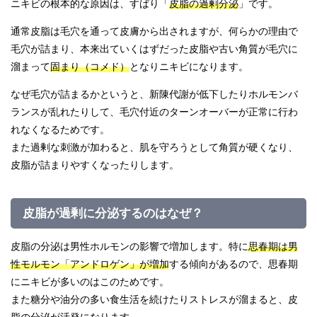
ニキビの根本的な原因は、すばり「
皮脂の過剰分泌
」です。
通常皮脂は毛穴を通って皮膚から出されますが、何らかの理由で
毛穴が詰まり、本来出ていくはずだった皮脂や古い角質が毛穴に
溜まって
固まり（コメド）
となりニキビになります。
なぜ毛穴が詰まるかというと、新陳代謝が低下したりホルモンバ
ランスが乱れたりして、毛穴付近のターンオーバーが正常に行わ
れなくなるためです。
また過剰な刺激が加わると、肌を守ろうとして角質が硬くなり、
皮脂が詰まりやすくなったりします。
皮脂が過剰に分泌するのはなぜ？
皮脂の分泌は男性ホルモンの影響で増加します。特に
思春期は男
性モルモン「アンドロゲン」が増加
する傾向があるので、思春期
にニキビが多いのはこのためです。
また糖分や油分の多い食生活を続けたりストレスが溜まると、皮