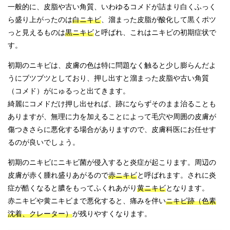
一般的に、皮脂や古い角質、いわゆるコメドが詰まり白くふっく
ら盛り上がったのは
白ニキビ
、溜まった皮脂が酸化して黒くポツ
っと見えるものは
黒ニキビ
と呼ばれ、これはニキビの初期症状で
す。
初期のニキビは、皮膚の色は特に問題なく触ると少し膨らんだよ
うにブツブツとしており、押し出すと溜まった皮脂や古い角質
（コメド）がにゅるっと出てきます。
綺麗にコメドだけ押し出せれば、跡にならずそのまま治ることも
ありますが、無理に力を加えることによって毛穴や周囲の皮膚が
傷つきさらに悪化する場合がありますので、皮膚科医にお任せす
るのが良いでしょう。
初期のニキビにニキビ菌が侵入すると炎症が起こります。周辺の
皮膚が赤く腫れ盛りあがるので
赤ニキビ
と呼ばれます。されに炎
症が酷くなると膿をもってふくれあがり
黄ニキビ
となります。
赤ニキビや黄ニキビまで悪化すると、痛みを伴い
ニキビ跡（色素
沈着、クレーター）
が残りやすくなります。