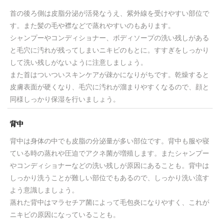
首の後ろ側は皮脂分泌が活発なうえ、紫外線を受けやすい部位で
す。また髪の毛や襟などで蒸れやすいのもあります。
シャンプーやコンディショナー、ボディソープの洗い残しがある
と毛穴に汚れが残ってしまいニキビのもとに。すすぎをしっかり
して洗い残しがないように注意しましょう。
また首はついついスキンケアが疎かになりがちです。乾燥すると
皮膚表面が硬くなり、毛穴に汚れが溜まりやすくなるので、顔と
同様しっかり保湿を行いましょう。
背中
背中は身体の中でも皮脂の分泌量が多い部位です。背中も服や寝
ている時の蒸れや圧迫でアクネ菌が増殖します。またシャンプー
やコンディショナーなどの洗い残しが原因にあることも。背中は
しっかり洗うことが難しい部位でもあるので、しっかり洗い流す
よう意識しましょう。
蒸れた背中はマラセチア菌によって毛包炎になりやすく、これが
ニキビの原因になっていることも。