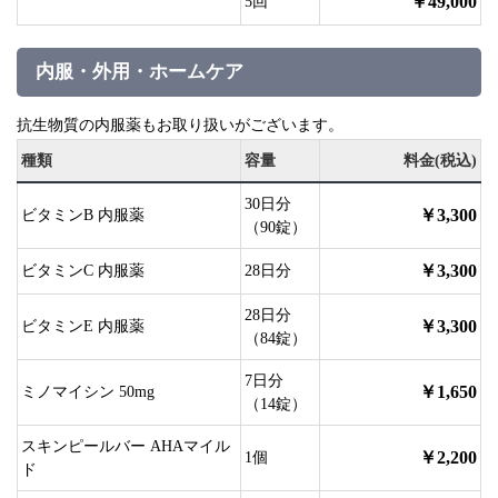
￥49,000
5回
内服・外用・ホームケア
抗生物質の内服薬もお取り扱いがございます。
種類
容量
料金(税込)
30日分
￥3,300
ビタミンB 内服薬
（90錠）
￥3,300
ビタミンC 内服薬
28日分
28日分
￥3,300
ビタミンE 内服薬
（84錠）
7日分
￥1,650
ミノマイシン 50mg
（14錠）
スキンピールバー AHAマイル
￥2,200
1個
ド