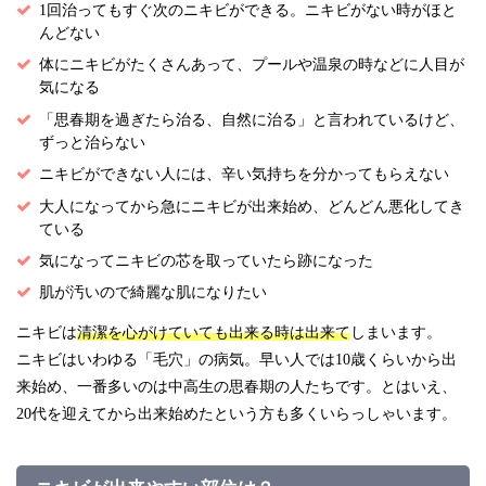
1回治ってもすぐ次のニキビができる。ニキビがない時がほと
んどない
体にニキビがたくさんあって、プールや温泉の時などに人目が
気になる
「思春期を過ぎたら治る、自然に治る」と言われているけど、
ずっと治らない
ニキビができない人には、辛い気持ちを分かってもらえない
大人になってから急にニキビが出来始め、どんどん悪化してき
ている
気になってニキビの芯を取っていたら跡になった
肌が汚いので綺麗な肌になりたい
ニキビは
清潔を心がけていても出来る時は出来て
しまいます。
ニキビはいわゆる「毛穴」の病気。早い人では10歳くらいから出
来始め、一番多いのは中高生の思春期の人たちです。とはいえ、
20代を迎えてから出来始めたという方も多くいらっしゃいます。