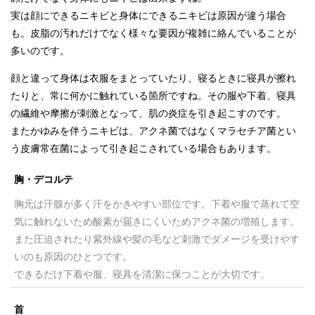
実は顔にできるニキビと身体にできるニキビは原因が違う場合
も。皮脂の汚れだけでなく様々な要因が複雑に絡んでいることが
多いのです。
顔と違って身体は衣服をまとっていたり、寝るときに寝具が擦れ
たりと、常に何かに触れている箇所ですね。その服や下着、寝具
の繊維や摩擦が刺激となって、肌の炎症を引き起こすのです。
またかゆみを伴うニキビは、アクネ菌ではなくマラセチア菌とい
う皮膚常在菌によって引き起こされている場合もあります。
胸・デコルテ
胸元は汗腺が多く汗をかきやすい部位です。下着や服で蒸れて空
気に触れないため酸素が届きにくいためアクネ菌の増殖します。
また圧迫されたり紫外線や髪の毛など刺激でダメージを受けやす
いのも原因のひとつです。
できるだけ下着や服、寝具を清潔に保つことが大切です。
首