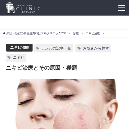
銀座・新宿の美容皮膚科はエルクリニックTOP
診療
ニキビ治療
ニキビ治療とそ
ニキビ治療
pickupの記事一覧
お悩みから探す
ニキビ
ニキビ治療とその原因・種類