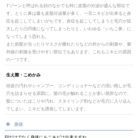
Tゾーンと呼ばれる顔のなかでも特に皮脂の分泌が盛んな部位で
す。とくに鼻は最も皮脂分泌量が多く、一旦ニキビが出来ると炎
症を起こしてしまいがちです。炎症を起こしてしまうと毛穴が拡
大したり凸凹後になってしまったりと、いわゆる「いちご鼻」に
なってしまう恐れも。
また前髪が当ったりマスクが擦れたりなどの外からの刺激や、紫
外線の刺激を受けやすい部位でもあります。これもニキビの原因
の一つです。
生え際・こめかみ
頭皮の汚れやシャンプー、コンディショナーなどの洗い残しが毛
穴を詰まらせる原因に。髪の毛が触れることが多い箇所なので、
髪についたほこりや汚れ、スタイリング剤などが毛穴に入り込ん
でしまい、ニキビを誘発してしまいます。
身体
顔だけでなく身体にもニキビは出来ますね。